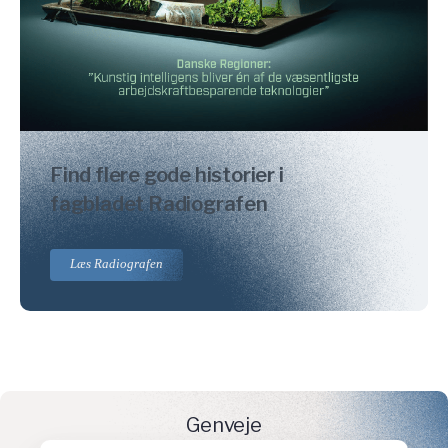
Find flere gode historier i
fagbladet Radiografen
Læs Radiografen
Genveje