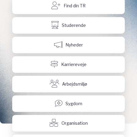
Find din TR
Studerende
Nyheder
Karriereveje
Arbejdsmiljø
Sygdom
Organisation