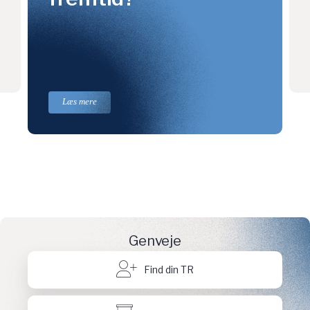
Læs mere
Genveje
Find din TR