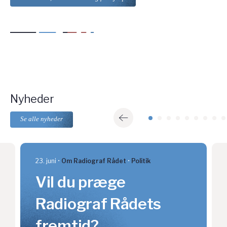
Nyheder
Se alle nyheder
23. juni
Om Radiograf Rådet
Politik
Vil du præge
Radiograf Rådets
fremtid?