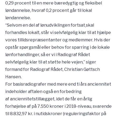
0,29 procent til en mere bæredygtig og fleksibel
løndannelse, hvoraf 0,2 procent går til lokal
løndannelse.
“Selvom en del af lønudviklingen fortsat
skal
forhandles lokalt, står vi selvfølgelig klar til at hjælpe
vores tillidsrepræsentanter og medlemmer. Hvis der
opstår spørgsmål eller behov for sparring i de lokale
lønforhandlinger, så er vi i Radiograf Rådet
selvfølgelig klar til at støtte hele vejen,” siger
formand for Radiograf Rådet, Christian Gøttsch
Hansen.
For basisradiografer med mere end ti års anciennitet
indeholder aftalen også en forbedring
af anciennitetstillægget, idet de får en årlig
forhøjelse af på 7.550 kroner i 2018-niveau, svarende
til 8.832,97 kr. i nutidskroner (reguleringsfaktor på