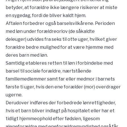
betyder, at forældre ikke længere risikerer at miste
en sygedag, fordi de bliver kaldt hjem.
Aftalen forbedrer også barselsvilkårene. Perioden
med løn under forældreorlov (de såkaldte
deleuger) udvides fra seks til otte uger, hvilket giver
forældre bedre mulighed for at være hjemme med
deres barn med løn.
Samtidig etableres retten til løn i forbindelse med
barsel til sociale forældre, nærtstående
familiemedlemmer samt far eller medmor i barnets
første ti uger, hvis den ene forælder (mor) overdrager
ugerne.
Derudover indføres der forbedrede lønrettigheder,
hvis et barn bliver indlagt på hospitalet eller har et
tidligt hjemmeophold efter fødslen, ligesom
aleneforældre med eneforældremyndighed også får