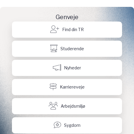
Genveje
Find din TR
Studerende
Nyheder
Karriereveje
Arbejdsmiljø
Sygdom