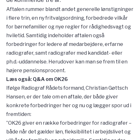
Aftalen rummer blandt andet generelle lønstigninger
i flere trin, en ny fritvalgsordning, forbedrede vilkår
for børnefamilier og nye regler for rådighedsvagt og
hviletid. Samtidig indeholder aftalen også
forbedringer for ledere af medarbejdere, erfarne
radiografer, samt radiografer med kandidat- eller
ph.d.-uddannelse. Herudover kan man se frem til en
højere pensionsprocent.
Læs også: Q&A om OK26
Ifølge Radiograf Rådets formand, Christian Gøttsch
Hansen, er der tale om en aftale, der både giver
konkrete forbedringer her og nu og lægger spor ud i
fremtiden:
”OK26 giver en række forbedringer for radiografer –
både når det gælder løn, fleksibilitet i arbejdslivet og