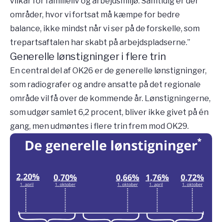
vilkår for familieliv og arbejdsmiljø. Samtidig er der
områder, hvor vi fortsat må kæmpe for bedre
balance, ikke mindst når vi ser på de forskelle, som
trepartsaftalen har skabt på arbejdspladserne.”
Generelle lønstigninger i flere trin
En central del af OK26 er de generelle lønstigninger,
som radiografer og andre ansatte på det regionale
område vil få over de kommende år. Lønstigningerne,
som udgør samlet 6,2 procent, bliver ikke givet på én
gang, men udmøntes i flere trin frem mod OK29.