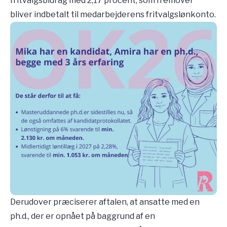
fritvalgsbidrag med 2,17 procent, som fremover
bliver indbetalt til medarbejderens fritvalgslønkonto.
Derudover præciserer aftalen, at ansatte med en
ph.d., der er opnået på baggrund af en