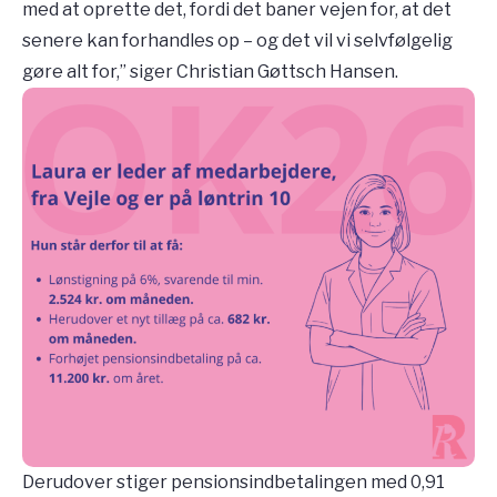
med at oprette det, fordi det baner vejen for, at det
senere kan forhandles op – og det vil vi selvfølgelig
gøre alt for,” siger Christian Gøttsch Hansen.
Derudover stiger pensionsindbetalingen med 0,91