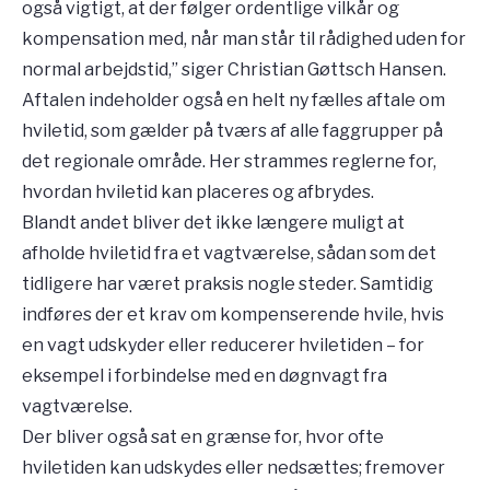
også vigtigt, at der følger ordentlige vilkår og
kompensation med, når man står til rådighed uden for
normal arbejdstid,” siger Christian Gøttsch Hansen.
Aftalen indeholder også en helt ny fælles aftale om
hviletid, som gælder på tværs af alle faggrupper på
det regionale område. Her strammes reglerne for,
hvordan hviletid kan placeres og afbrydes.
Blandt andet bliver det ikke længere muligt at
afholde hviletid fra et vagtværelse, sådan som det
tidligere har været praksis nogle steder. Samtidig
indføres der et krav om kompenserende hvile, hvis
en vagt udskyder eller reducerer hviletiden – for
eksempel i forbindelse med en døgnvagt fra
vagtværelse.
Der bliver også sat en grænse for, hvor ofte
hviletiden kan udskydes eller nedsættes; fremover