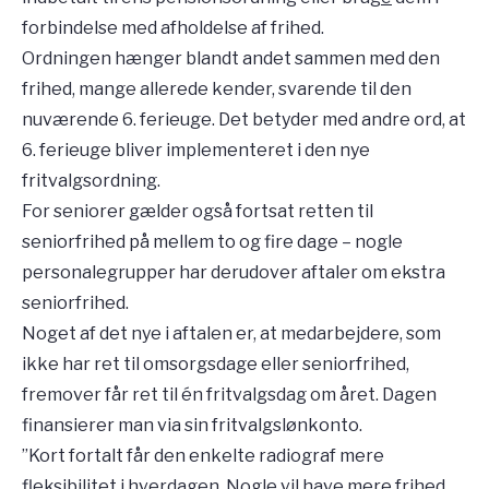
forbindelse med afholdelse af frihed.
Ordningen hænger blandt andet sammen med den
frihed, mange allerede kender, svarende til den
nuværende 6. ferieuge. Det betyder med andre ord, at
6. ferieuge bliver implementeret i den nye
fritvalgsordning.
For seniorer gælder også fortsat retten til
seniorfrihed på mellem to og fire dage – nogle
personalegrupper har derudover aftaler om ekstra
seniorfrihed.
Noget af det nye i aftalen er, at medarbejdere, som
ikke har ret til omsorgsdage eller seniorfrihed,
fremover får ret til én fritvalgsdag om året. Dagen
finansierer man via sin fritvalgslønkonto.
”Kort fortalt får den enkelte radiograf mere
fleksibilitet i hverdagen. Nogle vil have mere frihed,