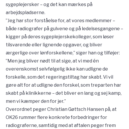
sygeplejersker – og det kan mærkes på
arbejdspladserne.
”Jeg har stor forståelse for, at vores medlemmer –
både radiografer på gulvene og på ledelsesgangene –
kigger på deres sygeplejerskekolleger, som løser
tilsvarende eller lignende opgaver, og bliver
ærgerlige over lønforskellene,” siger han og tilføjer:
”Men jeg bliver nødt til at sige, at vi med én
overenskomst selvfølgelig ikke kan udligne de
forskelle, som det regeringstiltag har skabt. Vi vil
gøre alt for at udligne den forskel, som treparten har
skabt på klinikkerne – det bliver en lang og sej kamp,
men vi kæmper den for jer.”
Overordnet peger Christian Gøttsch Hansen på, at
OK26 rummer flere konkrete forbedringer for
radiograferne, samtidig med at aftalen peger frem