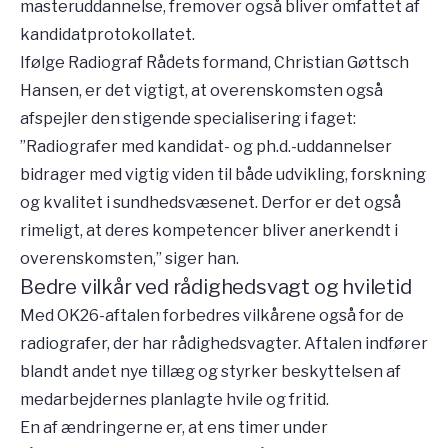
masteruddannelse, fremover også bliver omfattet af
kandidatprotokollatet.
Ifølge Radiograf Rådets formand, Christian Gøttsch
Hansen, er det vigtigt, at overenskomsten også
afspejler den stigende specialisering i faget:
”Radiografer med kandidat- og ph.d.-uddannelser
bidrager med vigtig viden til både udvikling, forskning
og kvalitet i sundhedsvæsenet. Derfor er det også
rimeligt, at deres kompetencer bliver anerkendt i
overenskomsten,” siger han.
Bedre vilkår ved rådighedsvagt og hviletid
Med OK26-aftalen forbedres vilkårene også for de
radiografer, der har rådighedsvagter. Aftalen indfører
blandt andet nye tillæg og styrker beskyttelsen af
medarbejdernes planlagte hvile og fritid.
En af ændringerne er, at ens timer under