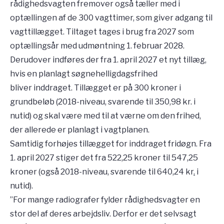
rådighedsvagten fremover også tæller med i
optællingen af de 300 vagttimer, som giver adgang til
vagttillægget. Tiltaget tages i brug fra 2027 som
optællingsår med udmøntning 1. februar 2028.
Derudover indføres der fra 1. april 2027 et nyt tillæg,
hvis en planlagt søgnehelligdagsfrihed
bliver inddraget. Tillægget er på 300 kroner i
grundbeløb (2018-niveau, svarende til 350,98 kr. i
nutid) og skal være med til at værne om den frihed,
der allerede er planlagt i vagtplanen.
Samtidig forhøjes tillægget for inddraget fridøgn. Fra
1. april 2027 stiger det fra 522,25 kroner til 547,25
kroner (også 2018-niveau, svarende til 640,24 kr
.
i
nutid).
”For mange radiografer fylder rådighedsvagter en
stor del af deres arbejdsliv. Derfor er det selvsagt