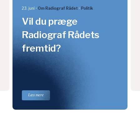
23. juni
Om Radiograf Rådet
Politik
Vil du præge
Radiograf Rådets
fremtid?
Læs mere