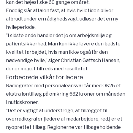
kan det højest ske 60 gange om året.
Endelig slår aftalen fast, at hvis hviletiden bliver
afbrudt under en rådighedsvagt, udløser det en ny
hvileperiode.
”I sidste ende handler det jo om arbejdsmiljø og
patientsikkerhed. Man kan ikke levere den bedste
kvalitet i arbejdet, hvis man ikke også får den
nødvendige hvile,” siger Christian Gøttsch Hansen,
der er meget tilfreds med resultatet.
Forbedrede vilkår for ledere
Radiografer med personaleansvar får med OK26 et
ekstra løntillæg på omkring 682 kroner om måneden
i nutidskroner.
”Det er vigtigt at understrege, at tillægget til
overradiografer [ledere af medarbejdere, red.] er et
nyoprettet tillæg. Regionerne var tilbageholdende