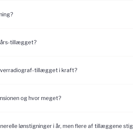
gning?
0års-tillægget?
erradiograf-tillægget i kraft?
ensionen og hvor meget?
erelle lønstigninger i år, men flere af tillæggene stig