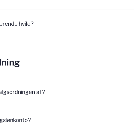
erende hvile?
dning
valgsordningen af?
lgslønkonto?