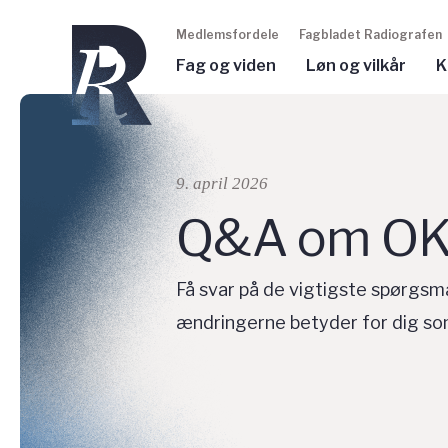
Medlemsfordele
Fagbladet Radiografen
Fag og viden
Løn og vilkår
K
9. april 2026
Q&A om O
Få svar på de vigtigste spørgs
ændringerne betyder for dig so