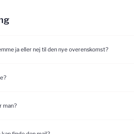
ng
emme ja eller nej til den nye overenskomst?
e?
r man?
e kan finde den mail?