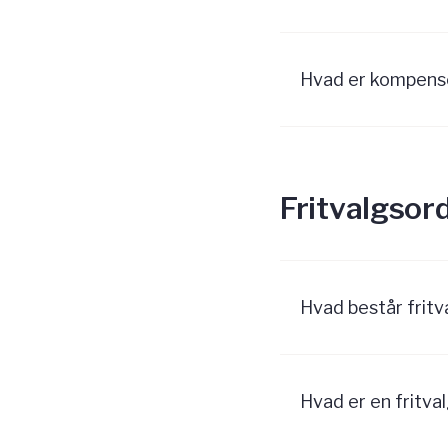
Hvad er kompens
Fritvalgsor
Hvad består frit
Hvad er en fritva