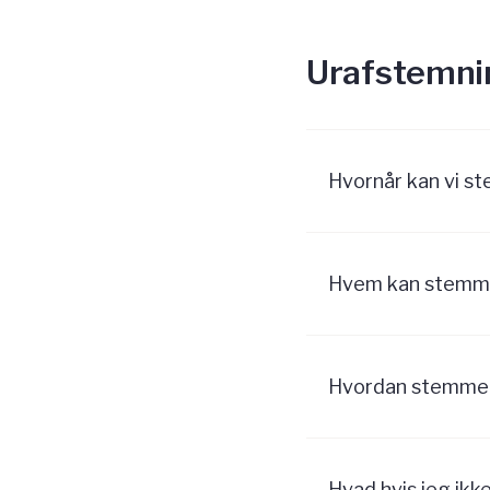
Urafstemni
Hvornår kan vi st
Hvem kan stemm
Hvordan stemme
Hvad hvis jeg ikk