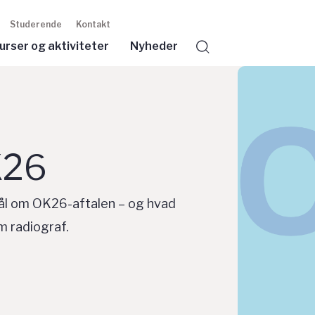
Studerende
Kontakt
urser og aktiviteter
Nyheder
Søg
K26
mål om OK26-aftalen – og hvad
m radiograf.