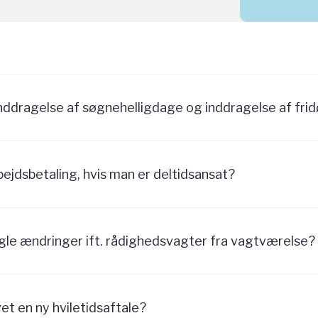
 inddragelse af søgnehelligdage og inddragelse af fri
ejdsbetaling, hvis man er deltidsansat?
gle ændringer ift. rådighedsvagter fra vagtværelse?
vet en ny hviletidsaftale?