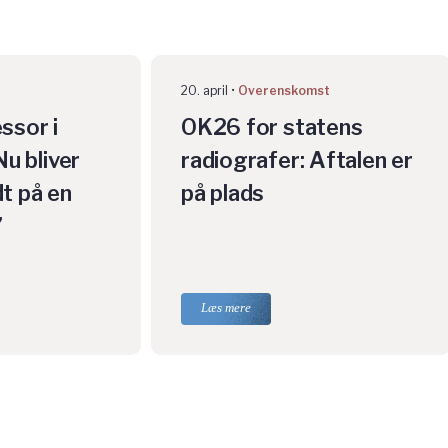
20. april
Overenskomst
ssor i
OK26 for statens
Nu bliver
radiografer: Aftalen er
t på en
på plads
”
Læs mere