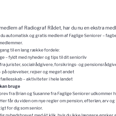
 medlem af Radiograf Rådet, har du nu en ekstra med
r du automatisk og gratis medlem af Faglige Seniorer – fa
rmedlemmer.
ang til en lang række fordele:
– fyldt med nyheder og tips til dit seniorliv
fra jurister, socialrådgivere, forsikrings- og pensionsrådgi
– på oplevelser, rejser og meget andet
llesskab – aktiviteter i hele landet
 kan bruge
rev fra Brian og Susanne fra Faglige Seniorer udkommer h
Her får du viden om nye regler om pension, efterløn, arv o
tigt for dig som senior.
 dig nyhedsbrevet med ét klik, hvis du ikke længere ønsker 