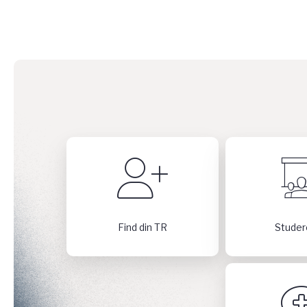
Find din TR
Studer