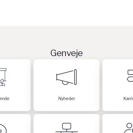
Genveje
ende
Nyheder
Karr