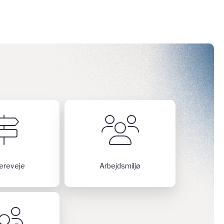
iereveje
Arbejdsmiljø