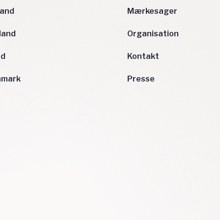
land
Mærkesager
land
Organisation
nd
Kontakt
nmark
Presse