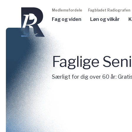
Medlemsfordele
Fagbladet Radiografen
Fag og viden
Løn og vilkår
K
Faglige Sen
Særligt for dig over 60 år: Grat