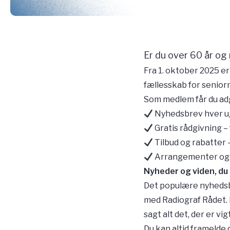
Er du over 60 år og
Fra 1. oktober 2025 e
fællesskab for senio
Som medlem får du adg
Nyhedsbrev hver uge 
Gratis rådgivning – 
Tilbud og rabatter 
Arrangementer og fæ
Nyheder og viden, du
Det populære nyhedsb
med Radiograf Rådet. 
sagt alt det, der er vig
Du kan altid framelde