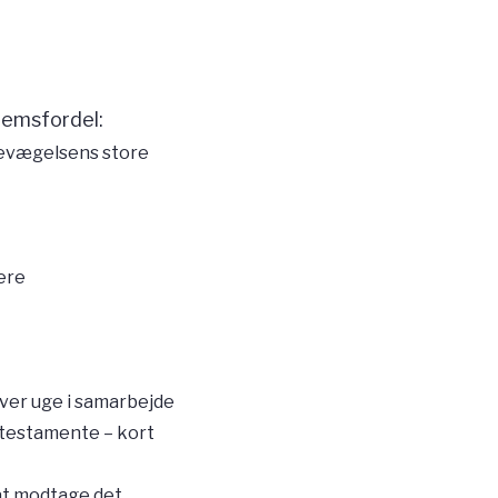
lemsfordel:
gbevægelsens store
vere
ver uge i samarbejde
g testamente – kort
at modtage det.