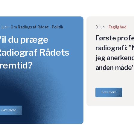
 juni
Om Radiograf Rådet
Politik
9. juni
Faglighed
il du præge
Første profe
radiografi: ”
adiograf Rådets
jeg anerkend
remtid?
anden måde
Læs mere
Læs mere