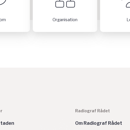
dom
Organisation
L
r
Radiograf Rådet
staden
Om Radiograf Rådet