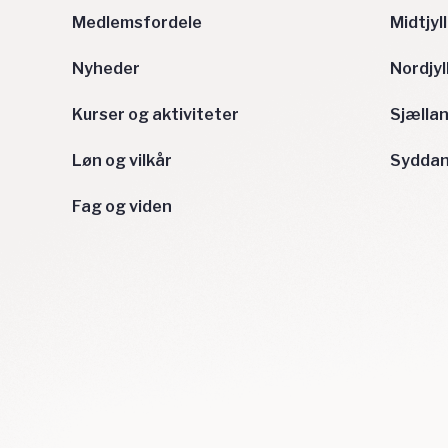
Medlemsfordele
Midtjyl
Nyheder
Nordjyl
Kurser og aktiviteter
Sjælla
Løn og vilkår
Sydda
Fag og viden