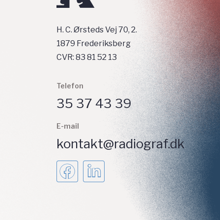
H. C. Ørsteds Vej 70, 2.
1879 Frederiksberg
CVR: 83 81 52 13
Telefon
35 37 43 39
E-mail
kontakt@radiograf.dk