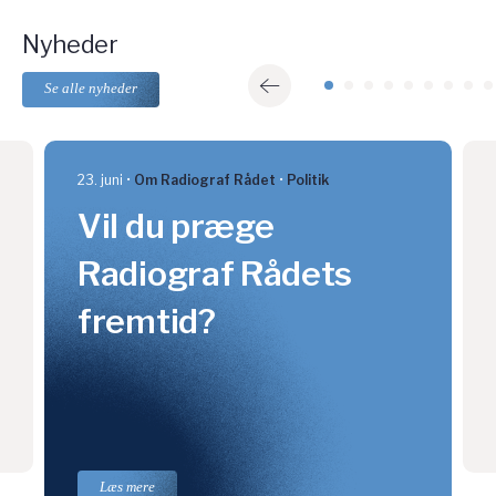
Nyheder
Se alle nyheder
23. juni
Om Radiograf Rådet
Politik
Vil du præge
Radiograf Rådets
fremtid?
Læs mere