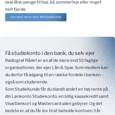
skal låne penge til hus, bil, sommerhus eller noget
helt fjerde.
Læs mere om at være MedlemsKunde
Få studiekonto i den bank, du selv ejer
Radiograf Rådet er en af de mere end 55 faglige
organisationer, der ejer Lån & Spar. Som medlem kan
du derfor få adgang til en række fordele i banken –
også som studerende.
Som StudieKunde får du blandt andet en høj rente på
din Lønkonto Studiekonto, en billig kassekredit samt
Visa/Dankort og Mastercard uden gebyrer. Og det
bedste er, at du får lov til at beholde kontoen 3 år