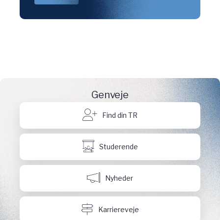
Genveje
Find din TR
Studerende
Nyheder
Karriereveje