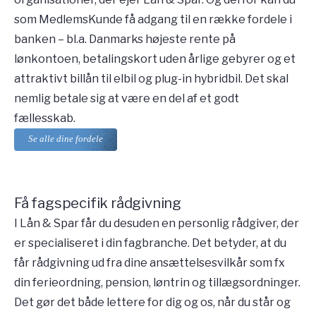
som MedlemsKunde få adgang til en række fordele i
banken – bl.a. Danmarks højeste rente på
lønkontoen, betalingskort uden årlige gebyrer og et
attraktivt billån til elbil og plug-in hybridbil. Det skal
nemlig betale sig at være en del af et godt
fællesskab.
Se alle dine fordele
Få fagspecifik rådgivning
I Lån & Spar får du desuden en personlig rådgiver, der
er specialiseret i din fagbranche. Det betyder, at du
får rådgivning ud fra dine ansættelsesvilkår som fx
din ferieordning, pension, løntrin og tillægsordninger.
Det gør det både lettere for dig og os, når du står og