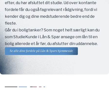
efter, du har afsluttet dit studie. Ud over kontante
fordele får du også fagrelevant rådgivning, fordi vi
kender dig og dine medstuderende bedre end de
fleste.
Går du i boligtanker? Som noget helt særligt kan du
som StudieKunde i Lån & Spar ansøge om lån til en
bolig allerede et år før, du afslutter din uddannelse.
Se alle dine fordele på Lån & Spars hjemmeside