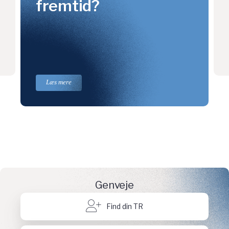
fremtid?
Læs mere
Genveje
Find din TR