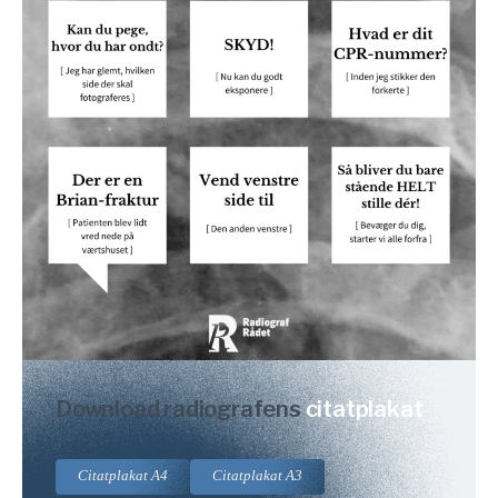
Download radiografens
citatplakat
Citatplakat A4
Citatplakat A3