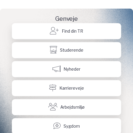
Genveje
Find din TR
Studerende
Nyheder
Karriereveje
Arbejdsmiljø
Sygdom