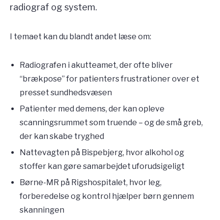
radiograf og system.
I temaet kan du blandt andet læse om:
Radiografen i akutteamet, der ofte bliver
“brækpose” for patienters frustrationer over et
presset sundhedsvæsen
Patienter med demens, der kan opleve
scanningsrummet som truende – og de små greb,
der kan skabe tryghed
Nattevagten på Bispebjerg, hvor alkohol og
stoffer kan gøre samarbejdet uforudsigeligt
Børne-MR på Rigshospitalet, hvor leg,
forberedelse og kontrol hjælper børn gennem
skanningen