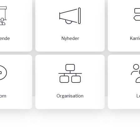
ende
Nyheder
Karr
dom
Organisation
L