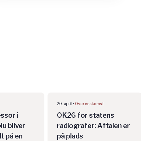
20. april
Overenskomst
ssor i
OK26 for statens
Nu bliver
radiografer: Aftalen er
t på en
på plads