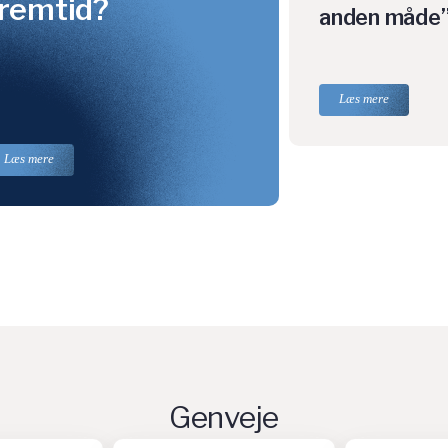
remtid?
anden måde
Læs mere
Læs mere
Genveje