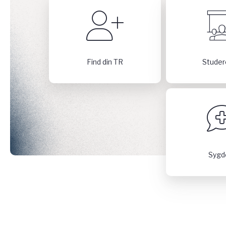
Find din TR
Studer
Syg