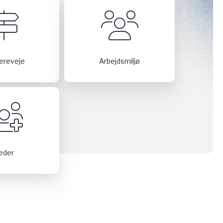
iereveje
Arbejdsmiljø
eder