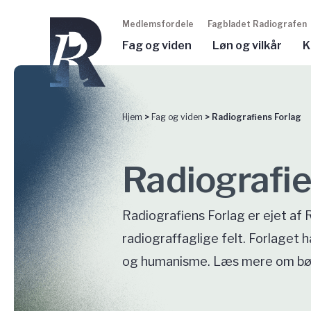
Medlemsfordele
Fagbladet Radiografen
Fag og viden
Løn og vilkår
K
Hjem
>
Fag og viden
>
Radiografiens Forlag
Radiografi
Radiografiens Forlag er ejet af
radiograffaglige felt. Forlaget
og humanisme. Læs mere om bøge