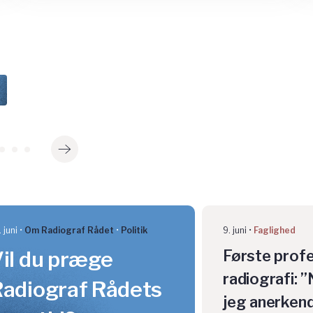
 juni
Om Radiograf Rådet
Politik
9. juni
Faglighed
il du præge
Første profe
radiografi: ”
adiograf Rådets
jeg anerkend