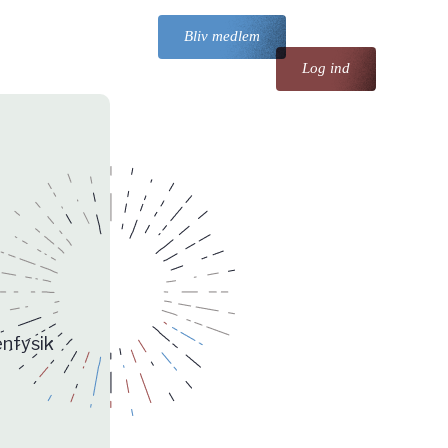
Bliv medlem
Log ind
enfysik