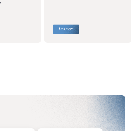
”
Læs mere