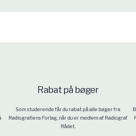
Rabat på bøger
f
Som studerende får du rabat på alle bøger fra
B
å
Radiografiens Forlag, når du er medlem af Radiograf
Rådet.