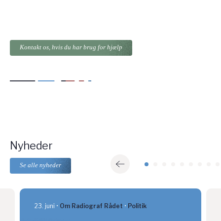
Kontakt os, hvis du har brug for hjælp
Nyheder
Se alle nyheder
23. juni
Om Radiograf Rådet
Politik