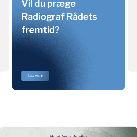
Vil du præge
Radiograf Rådets
fremtid?
Læs mere
Hvad leder du efter