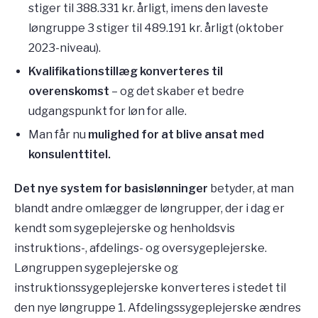
stiger til 388.331 kr. årligt, imens den laveste
løngruppe 3 stiger til 489.191 kr. årligt (oktober
2023-niveau).
Kvalifikationstillæg
konverteres til
overenskomst
– og det skaber et bedre
udgangspunkt for løn for alle.
Man får nu
mulighed for at blive ansat med
konsulenttitel.
Det nye system for basislønninger
betyder, at man
blandt andre omlægger de løngrupper, der i dag er
kendt som sygeplejerske og henholdsvis
instruktions-, afdelings- og oversygeplejerske.
Løngruppen sygeplejerske og
instruktionssygeplejerske konverteres i stedet til
den nye løngruppe 1. Afdelingssygeplejerske ændres