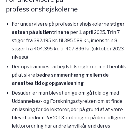
professionshøjskolerne
For undervisere på professionshøjskolerne
stiger
satsen på slutløntrinene
per 1. april 2025. Trin 7
stiger fra 392.195 kr. til 395.589 kr., imens trin 8
stiger fra 404.395 kr. til 407.896 kr. (oktober 2023-
niveau)
Der opstrammes i arbejdstidsreglerne med henblik
på at sikre
bedre sammenhæng mellem de
ansattes tid og opgaveløsning
.
Desuden er man blevet enige om gå i dialog med
Uddannelses- og Forskningsstyrelsen om at finde
en løsning for de lektorer, der på grund af at være
blevet bedømt
før
2013-ordningen på den tidligere
lektorordning har andre lønvilkår end deres