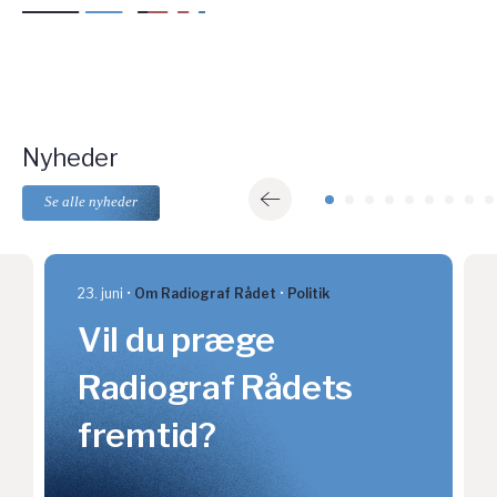
Nyheder
Se alle nyheder
23. juni
Om Radiograf Rådet
Politik
Vil du præge
Radiograf Rådets
fremtid?