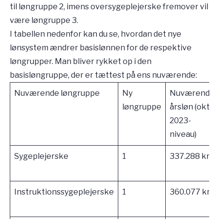
til løngruppe 2, imens oversygeplejerske fremover vil
være løngruppe 3.
I tabellen nedenfor kan du se, hvordan det nye
lønsystem ændrer basislønnen for de respektive
løngrupper. Man bliver rykket op i den
basisløngruppe, der er tættest på ens nuværende:
Nuværende løngruppe
Ny
Nuværende
løngruppe
årsløn (okt.
2023-
niveau)
Sygeplejerske
1
337.288 kr.
Instruktionssygeplejerske
1
360.077 kr.