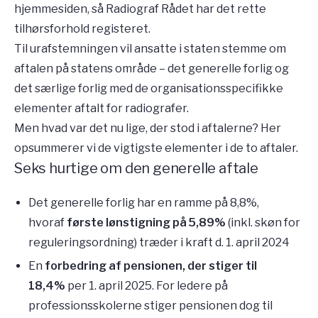
hjemmesiden, så Radiograf Rådet har det rette
tilhørsforhold registeret.
Til urafstemningen vil ansatte i staten stemme om
aftalen på statens område – det generelle forlig og
det særlige forlig med de organisationsspecifikke
elementer aftalt for radiografer.
Men hvad var det nu lige, der stod i aftalerne? Her
opsummerer vi de vigtigste elementer i de to aftaler.
Seks hurtige om den generelle aftale
Det generelle forlig har en ramme på 8,8%,
hvoraf
første lønstigning
på 5,89%
(inkl. skøn for
reguleringsordning)
træder i kraft d. 1. april 2024
En
forbedring af pensionen, der stiger til
18,4%
per 1. april 2025. For ledere på
professionsskolerne stiger pensionen dog til