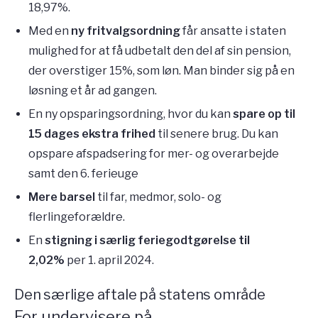
18,97%.
Med en
ny fritvalgsordning
får ansatte i staten
mulighed for at få udbetalt den del af sin pension,
der overstiger 15%, som løn. Man binder sig på en
løsning et år ad gangen.
En ny opsparingsordning, hvor du kan
spare op til
15 dages ekstra frihed
til senere brug. Du kan
opspare afspadsering for mer- og overarbejde
samt den 6. ferieuge
Mere barsel
til far, medmor, solo- og
flerlingeforældre.
En
stigning i særlig feriegodtgørelse til
2,02%
per 1. april 2024.
Den særlige aftale på statens område
For undervisere på