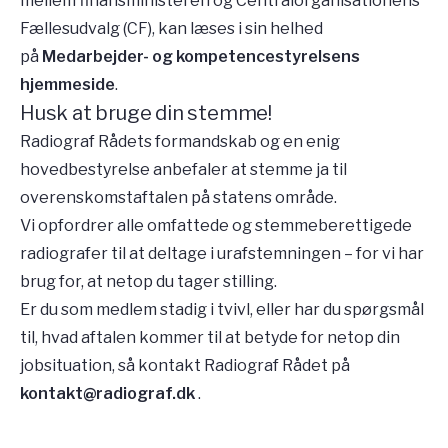
mellem finansministeren og Centralorganisationens
Fællesudvalg (CF), kan læses i sin helhed
på
Medarbejder- og kompetencestyrelsens
hjemmeside
.
Husk at bruge din stemme!
Radiograf Rådets formandskab og en enig
hovedbestyrelse anbefaler at stemme ja til
overenskomstaftalen på statens område.
Vi opfordrer alle omfattede og stemmeberettigede
radiografer til at deltage i urafstemningen – for vi har
brug for, at netop du tager stilling.
Er du som medlem stadig i tvivl, eller har du spørgsmål
til, hvad aftalen kommer til at betyde for netop din
jobsituation, så kontakt Radiograf Rådet på
kontakt@radiograf.dk
.