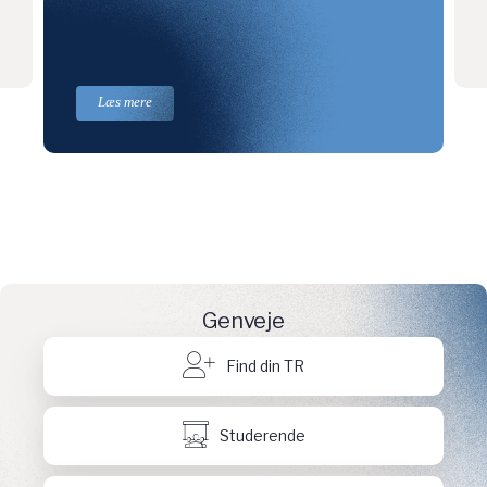
Læs mere
Genveje
Find din TR
Studerende